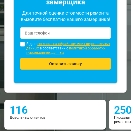
замерщика
Для точной оценки стоимости ремонта
вызовите бесплатно нашего замерщика!
Я даю
согласие на обработку моих персональных
данных
в соответствии с
политикой обработки
персональных данных
Оставить заявку
116
25
Довольных клиентов
Площадь 
ремонтны