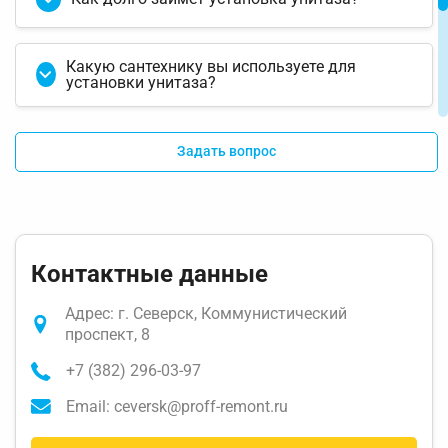
Какую сантехнику вы используете для
установки унитаза?
Какая цена на установку и демонтаж
Задать вопрос
унитаза?
Можете ли вы установить унитаз в моей
квартире?
Контактные данные
Адрес: г. Северск, Коммунистический
проспект, 8
+7 (382) 296-03-97
Email: ceversk@proff-remont.ru