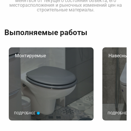
меняться от текущего состояния объекта, его
месторасположения и рыночных изменений цен на
строительные материалы.
Выполняемые работы
Монтируемые
Навесные
ПОДРОБНЕЕ
ПОДРОБНЕЕ
Установка приставных унитазов, которые
Установка уни
примыкают к стене и легко монтируются.
что обеспечив
экономию про