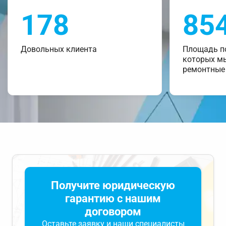
178
85
Довольных клиента
Площадь п
которых м
ремонтные
Получите юридическую
гарантию с нашим
договором
Оставьте заявку и наши специалисты