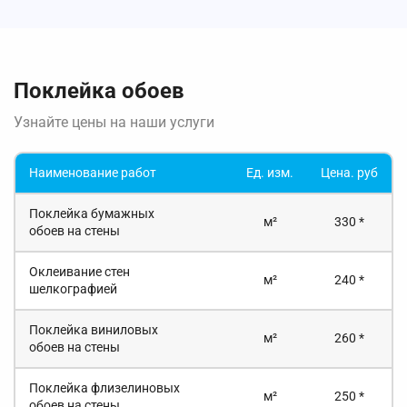
Поклейка обоев
Узнайте цены на наши услуги
Наименование работ
Ед. изм.
Цена. руб
Поклейка бумажных
м²
330 *
обоев на стены
Оклеивание стен
м²
240 *
шелкографией
Поклейка виниловых
м²
260 *
обоев на стены
Поклейка флизелиновых
м²
250 *
обоев на стены