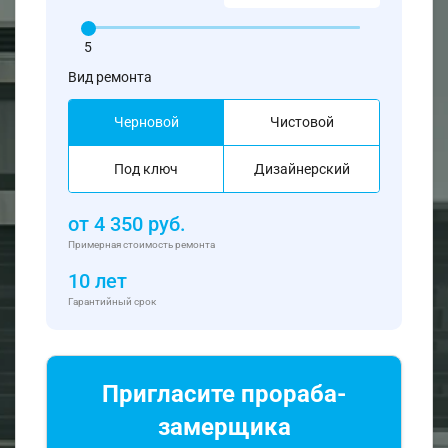
5
Вид ремонта
Черновой
Чистовой
Под ключ
Дизайнерский
от
4 350
руб.
Примерная стоимость ремонта
10 лет
Гарантийный срок
Пригласите прораба-
замерщика