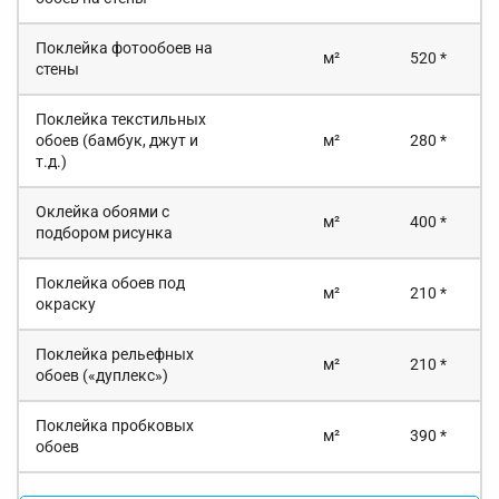
Поклейка фотообоев на
м²
520 *
стены
Поклейка текстильных
обоев (бамбук, джут и
м²
280 *
т.д.)
Оклейка обоями с
м²
400 *
подбором рисунка
Поклейка обоев под
м²
210 *
окраску
Поклейка рельефных
м²
210 *
обоев («дуплекс»)
Поклейка пробковых
м²
390 *
обоев