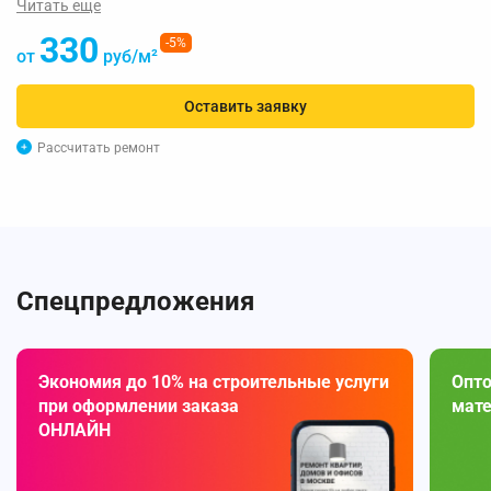
Читать еще
330
-5%
от
руб/м²
Оставить заявку
Рассчитать ремонт
Спецпредложения
Экономия до 10% на строительные услуги
Опто
при оформлении заказа
мате
ОНЛАЙН