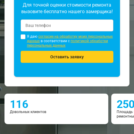
Для точной оценки стоимости ремонта
вызовите бесплатно нашего замерщика!
Я даю
согласие на обработку моих персональных
данных
в соответствии с
политикой обработки
персональных данных
Оставить заявку
116
25
Довольных клиентов
Площадь 
ремонтны