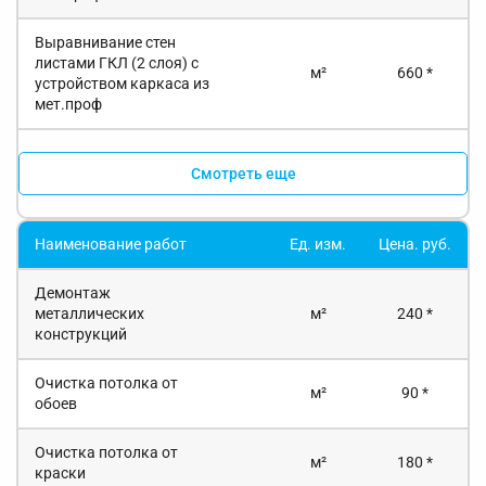
Выравнивание стен
листами ГКЛ (2 слоя) с
м²
660 *
устройством каркаса из
мет.проф
Смотреть еще
Наименование работ
Ед. изм.
Цена. руб.
Демонтаж
металлических
м²
240 *
конструкций
Очистка потолка от
м²
90 *
обоев
Очистка потолка от
м²
180 *
краски