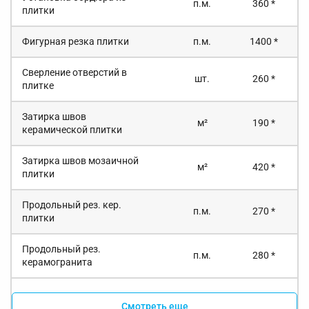
п.м.
360 *
плитки
Фигурная резка плитки
п.м.
1400 *
Сверление отверстий в
шт.
260 *
плитке
Затирка швов
м²
190 *
керамической плитки
Затирка швов мозаичной
м²
420 *
плитки
Продольный рез. кер.
п.м.
270 *
плитки
Продольный рез.
п.м.
280 *
керамогранита
Смотреть еще