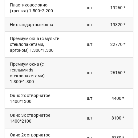
Пластиковое окно
шт.
19260 *
(трешка) 1.500*2.200
Не стандартные окна
шт.
19320 *
Премиум окна (с мульти
стеклопакетами,
шт.
22770 *
аргоном) 1.300*1.300
Премиум окна (с
теплыми ds
шт.
26160 *
стеклопакетами)
1.300*1.300
Окно 2х створчатое
шт.
4400 *
1400*1300
Окно 3х створчатое
шт.
8100 *
1400*2100
Окно 2х створчатое
шт.
5780 *