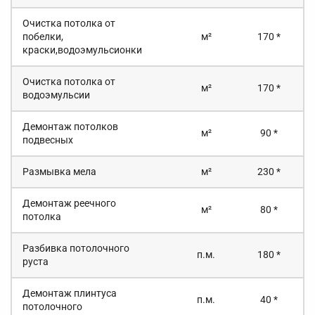
Очистка потолка от
побелки,
м²
170 *
краски,водоэмульсионки
Очистка потолка от
м²
170 *
водоэмульсии
Демонтаж потолков
м²
90 *
подвесных
Размывка мела
м²
230 *
Демонтаж реечного
м²
80 *
потолка
Разбивка потолочного
п.м.
180 *
руста
Демонтаж плинтуса
п.м.
40 *
потолочного