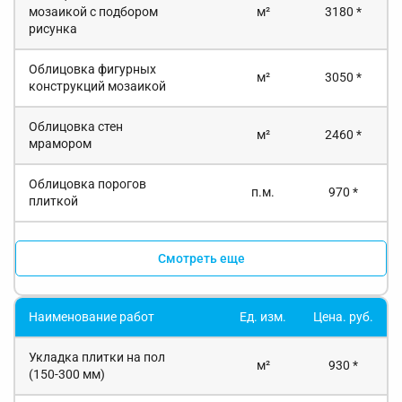
мозаикой с подбором
м²
3180 *
рисунка
Облицовка фигурных
м²
3050 *
конструкций мозаикой
Облицовка стен
м²
2460 *
мрамором
Облицовка порогов
п.м.
970 *
плиткой
Смотреть еще
Наименование работ
Ед. изм.
Цена. руб.
Укладка плитки на пол
м²
930 *
(150-300 мм)