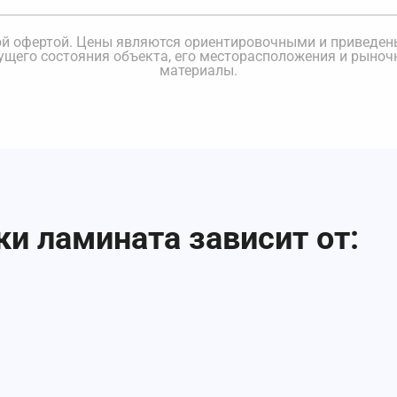
ной офертой. Цены являются ориентировочными и приведе
кущего состояния объекта, его месторасположения и рыноч
материалы.
и ламината зависит от: