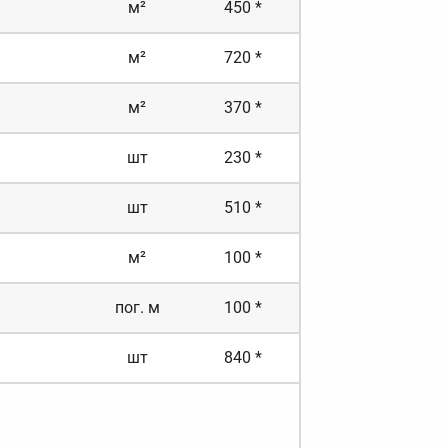
м²
450 *
м²
720 *
м²
370 *
шт
230 *
шт
510 *
м²
100 *
пог. м
100 *
шт
840 *