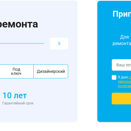
Приг
ремонта
Для 
ремонта
Под
Дизайнерский
ключ
Я даю
с
персон
полити
10 лет
Гарантийный срок