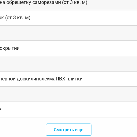
а обрешетку саморезами (от 3 кв. м)
 (от 3 кв. м)
покрытии
ерной доскилинолеумаПВХ плитки
у
Смотреть еще