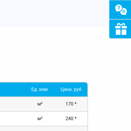
Ед. изм.
Цена. руб
м²
170 *
м²
240 *