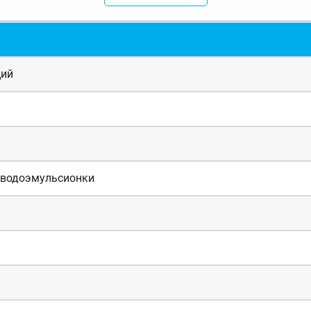
ций
и,водоэмульсионки