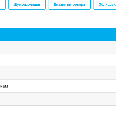
н
Шумоизоляция
Дизайн интерьера
Облицовк
якам