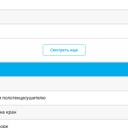
Смотреть еще
и полотенцесушителю
на кран
боре