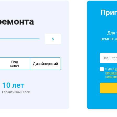
Приг
ремонта
Для 
ремонта
Под
Дизайнерский
ключ
Я даю
с
персон
полити
10 лет
Гарантийный срок