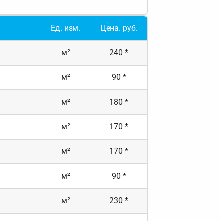
Ед. изм.
Цена. руб.
м²
240 *
м²
90 *
м²
180 *
м²
170 *
м²
170 *
м²
90 *
м²
230 *