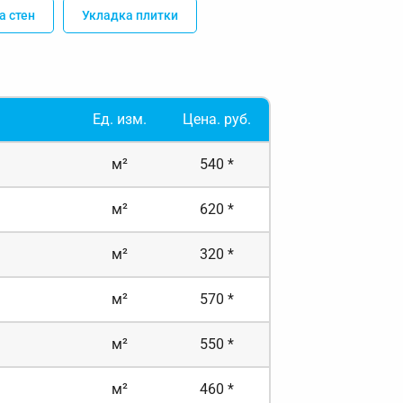
а стен
Укладка плитки
Ед. изм.
Цена. руб.
м²
540 *
м²
620 *
м²
320 *
м²
570 *
м²
550 *
м²
460 *