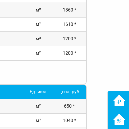
м²
1860 *
м²
1610 *
м²
1200 *
м²
1200 *
Ед. изм.
Цена. руб.
м²
650 *
м²
1040 *