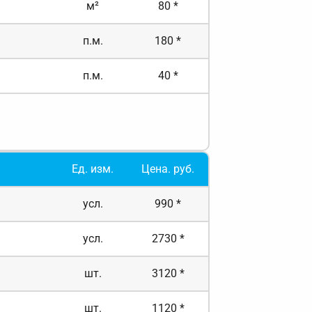
м²
80 *
п.м.
180 *
п.м.
40 *
Ед. изм.
Цена. руб.
усл.
990 *
усл.
2730 *
шт.
3120 *
шт.
1120 *