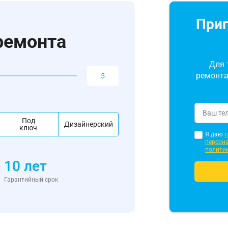
Приг
ремонта
Для 
ремонта
Под
Дизайнерский
ключ
Я даю
с
персон
полити
10 лет
Гарантийный срок