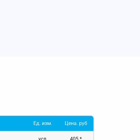
Ед. изм.
Цена. руб
усл.
405 *