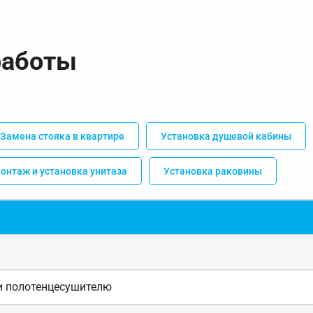
работы
Замена стояка в квартире
Установка душевой кабины
онтаж и установка унитаза
Установка раковины
и полотенцесушителю