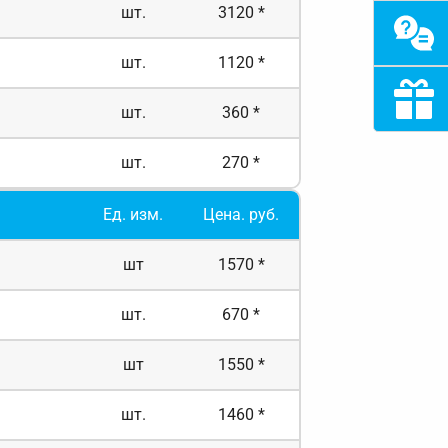
шт.
3120 *
шт.
1120 *
шт.
360 *
шт.
270 *
Ед. изм.
Цена. руб.
шт
1570 *
шт.
670 *
шт
1550 *
шт.
1460 *