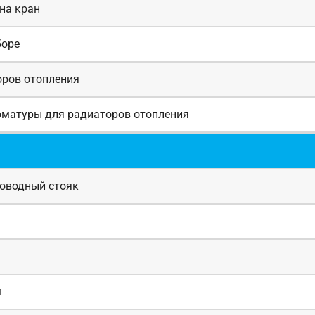
на кран
боре
оров отопления
рматуры для радиаторов отопления
роводный стояк
м