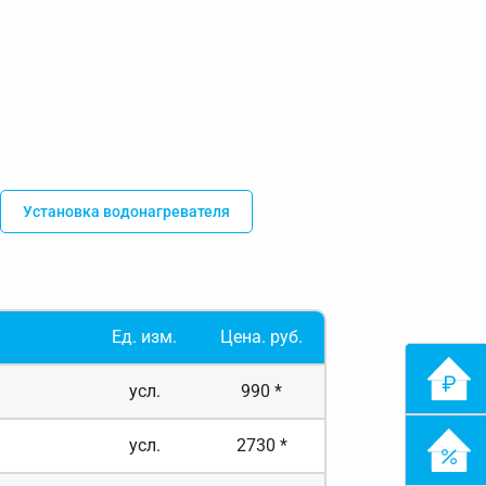
Установка водонагревателя
Ед. изм.
Цена. руб.
усл.
990 *
усл.
2730 *