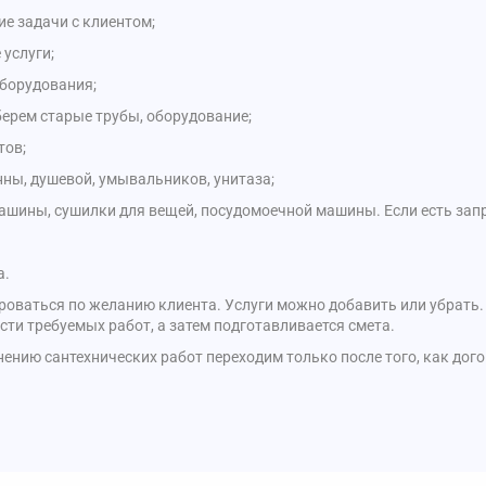
е задачи с клиентом;
услуги;
борудования;
берем старые трубы, оборудование;
тов;
нны, душевой, умывальников, унитаза;
ашины, сушилки для вещей, посудомоечной машины. Если есть запр
а.
ироваться по желанию клиента. Услуги можно добавить или убрать.
ти требуемых работ, а затем подготавливается смета.
нению сантехнических работ переходим только после того, как дог