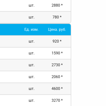
шт.
2880 *
шт.
780 *
Ед. изм.
Цена. руб.
шт.
920 *
шт.
1590 *
шт.
2730 *
шт.
2060 *
шт.
4600 *
шт.
3270 *