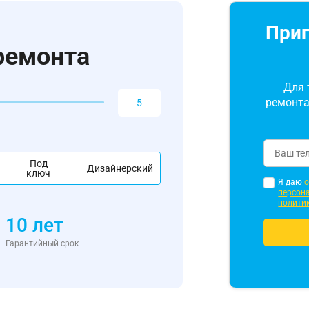
Приг
ремонта
Для 
ремонта
Под
Дизайнерский
ключ
Я даю
с
персон
полити
10 лет
Гарантийный срок