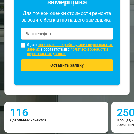
замерщика
Для точной оценки стоимости ремонта
вызовите бесплатно нашего замерщика!
Я даю
согласие на обработку моих персональных
данных
в соответствии с
политикой обработки
персональных данных
Оставить заявку
116
25
Довольных клиентов
Площадь 
ремонтны