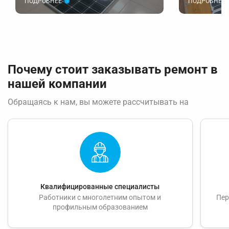
ПОДРОБНЕЕ
ПОДРОБНЕЕ
Тонкая нагревательная пленка, идеально
Современная 
подходящая для укладки под ламинат или
использовани
ковролин.
для равномер
Почему стоит заказывать ремонт в
нашей компании
Обращаясь к нам, вы можете рассчитывать на
Квалифицированные специалисты
Работники с многолетним опытом и
Пер
профильным образованием