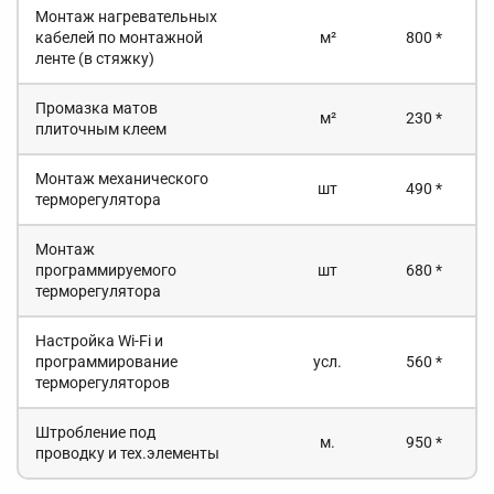
Монтаж нагревательных
кабелей по монтажной
м²
800 *
ленте (в стяжку)
Промазка матов
м²
230 *
плиточным клеем
Монтаж механического
шт
490 *
терморегулятора
Монтаж
программируемого
шт
680 *
терморегулятора
Настройка Wi-Fi и
программирование
усл.
560 *
терморегуляторов
Штробление под
м.
950 *
проводку и тех.элементы